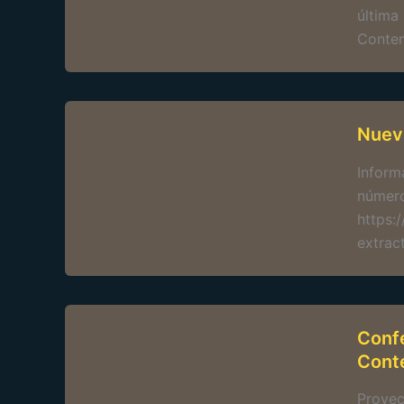
última
Contem
Nueva
Inform
número
https:
extrac
Confe
Cont
Proyec