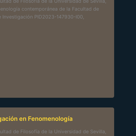
ltad de Filosofía de la Universidad de Sevilla,
omenología contemporánea de la Facultad de
 de Investigación PID2023-147930-I00,
igación en Fenomenología
ltad de Filosofía de la Universidad de Sevilla,