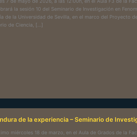
ves 7 de mayo de 2026, a las 12:00h, en el Aula F3 de la Facu
ebrará la sesión 10 del Seminario de Investigación en Fen
fía de la Universidad de Sevilla, en el marco del Proyecto
rio de Ciencia, […]
ndura de la experiencia – Seminario de Invest
ximo miércoles 18 de marzo, en el Aula de Grados de la Facu