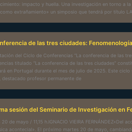
cimiento: impacto y huella. Una investigación en torno a l
l como extrañamiento» un simposio que tendrá por título
nferencia de las tres ciudades: Fenomenología
tación del Ciclo de Conferencias “La conferencia de las tre
encias titulado “La conferencia de las tres ciudades” const
ará en Portugal durante el mes de julio de 2025. Este ciclo 
, destacado profesor permanente de
ma sesión del Seminario de Investigación en
 20 de mayo / 11,15 h.IGNACIO VIEIRA FERNÁNDEZ«Del acon
sica acontecial». El próximo martes 20 de mayo, cambiando 