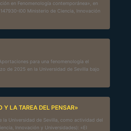
tigación en Fenomenología contemporánea», en
147930-I00 Ministerio de Ciencia, Innovación
. Aportaciones para una fenomenología el
rzo de 2025 en la Universidad de Sevilla bajo
 Y LA TAREA DEL PENSAR»
e la Universidad de Sevilla, como actividad del
encia, Innovación y Universidades): «El