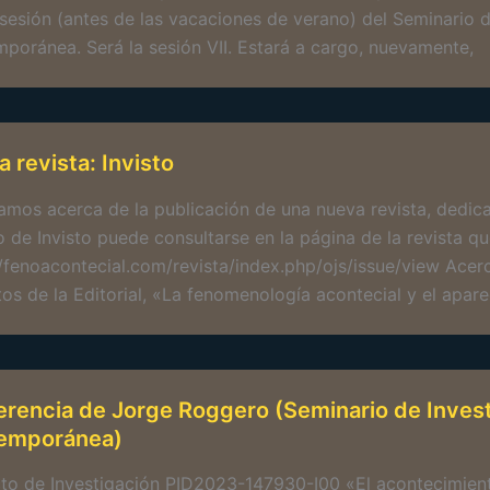
 sesión (antes de las vacaciones de verano) del Seminario
poránea. Será la sesión VII. Estará a cargo, nuevamente,
 revista: Invisto
amos acerca de la publicación de una nueva revista, dedica
 de Invisto puede consultarse en la página de la revista q
//fenoacontecial.com/revista/index.php/ojs/issue/view Ac
tos de la Editorial, «La fenomenología acontecial y el apar
rencia de Jorge Roggero (Seminario de Inves
emporánea)
to de Investigación PID2023-147930-I00 «El acontecimiento