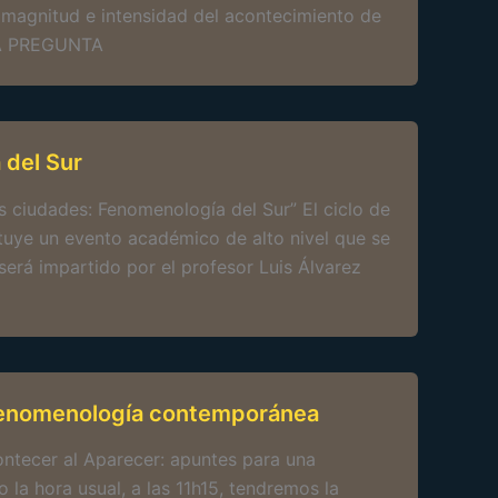
a magnitud e intensidad del acontecimiento de
 LA PREGUNTA
 del Sur
s ciudades: Fenomenología del Sur” El ciclo de
ituye un evento académico de alto nivel que se
será impartido por el profesor Luis Álvarez
 Fenomenología contemporánea
tecer al Aparecer: apuntes para una
la hora usual, a las 11h15, tendremos la