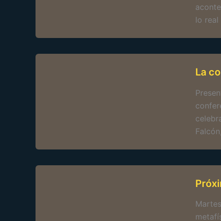
aconte
lo rea
La co
Presen
confer
celebr
Falcón
Próxi
Martes
metafí