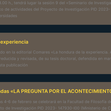
18.00 h., tendrá lugar la sesión 9 del «Seminario de Inves
co de actividades del Proyecto de Investigación PID 2023- 
ersidades
 experiencia
ado en la editorial Comares «La hondura de la experiencia
reducida y revisada, de su tesis doctoral, defendida en ma
ta publicación
adas «LA PREGUNTA POR EL ACONTECIMIENTO
as 4-6 de febrero se celebrará en la Facultad de Filosofía d
to de Investigación PID 2023- 147930-I00 (Ministerio de Ci