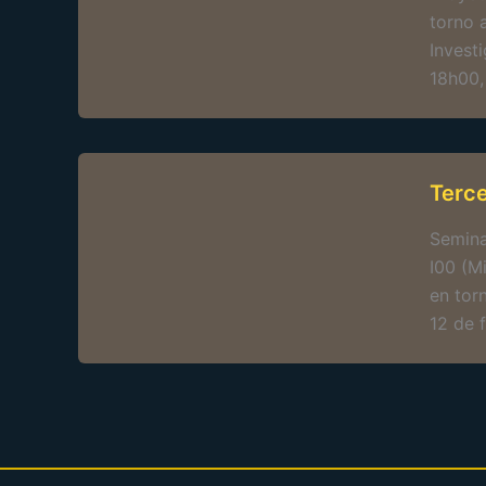
torno 
Invest
18h00,
Terc
Semina
I00 (M
en tor
12 de 