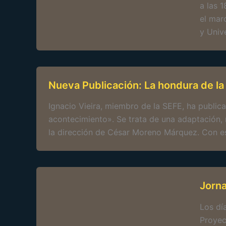
a las 
el mar
y Univ
Nueva Publicación: La hondura de la
Ignacio Vieira, miembro de la SEFE, ha public
acontecimiento». Se trata de una adaptación, 
la dirección de César Moreno Márquez. Con es
Jorn
Los dí
Proyec