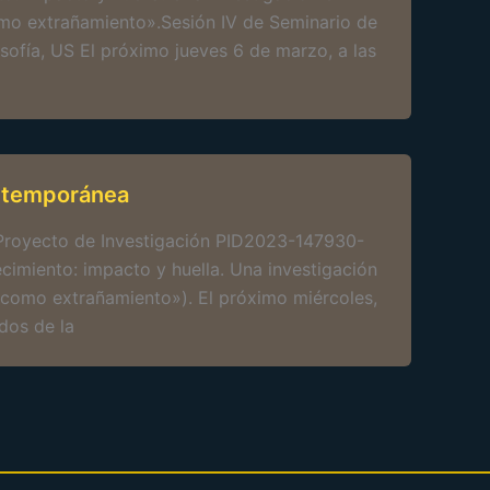
como extrañamiento».Sesión IV de Seminario de
ofía, US El próximo jueves 6 de marzo, a las
ontemporánea
Proyecto de Investigación PID2023-147930-
ecimiento: impacto y huella. Una investigación
l como extrañamiento»). El próximo miércoles,
dos de la