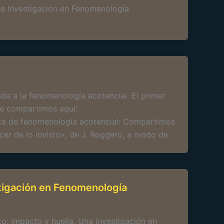
 de Investigación en Fenomenología
da a la fenomenología acotencial. El primer
ue compartimos aquí:
erca de fenomenología acotencial: Compartimos
ecer de lo invisto», de J. Roggero, a modo de
tigación en Fenomenología
: impacto y huella. Una investigación en