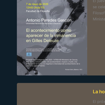
El jue
se cel
Filoso
Ministe
La ho
El pró