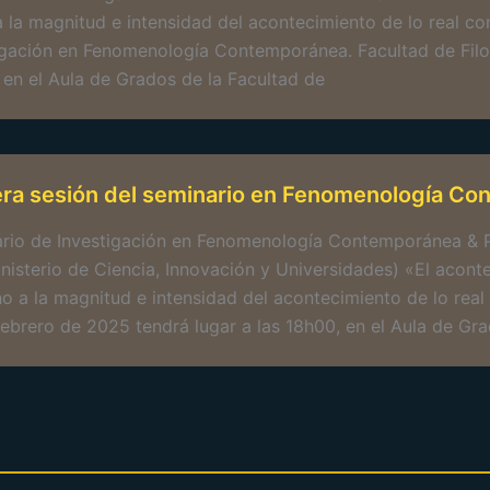
a la magnitud e intensidad del acontecimiento de lo real 
igación en Fenomenología Contemporánea. Facultad de Filos
 en el Aula de Grados de la Facultad de
era sesión del seminario en Fenomenología C
rio de Investigación en Fenomenología Contemporánea & 
inisterio de Ciencia, Innovación y Universidades) «El acont
no a la magnitud e intensidad del acontecimiento de lo rea
febrero de 2025 tendrá lugar a las 18h00, en el Aula de Gra