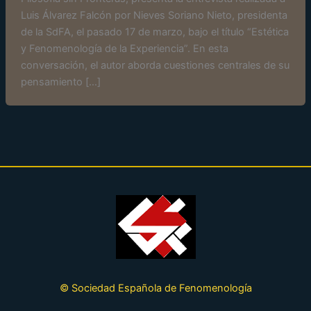
Luis Álvarez Falcón por Nieves Soriano Nieto, presidenta
de la SdFA, el pasado 17 de marzo, bajo el título “Estética
y Fenomenología de la Experiencia”. En esta
conversación, el autor aborda cuestiones centrales de su
pensamiento […]
© Sociedad Española de Fenomenología