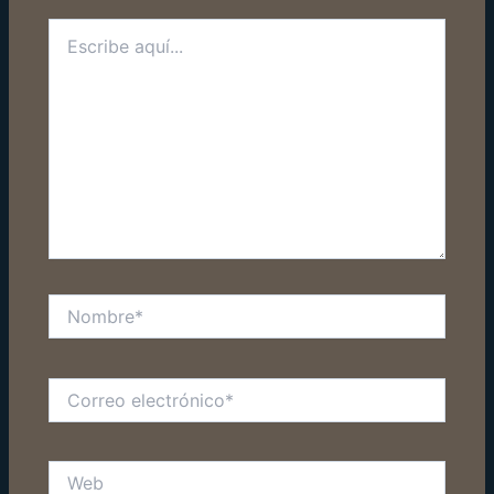
Escribe
aquí...
Nombre*
Correo
electrónico*
Web