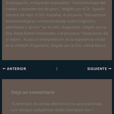
investigación, incluyendo el proyecto “Fenomenología del
cuerpo y experiencias de gozo,” dirigido por el Dr. Agustín
Serrano de Haro (CSIC-España); el proyecto “Discusiones
fenomenológicas contemporáneas sobre cognición,
afectividad y acción” en la UNC (Argentina), dirigido por la
Dra. Ariela Battán Horenstein; y el proyecto “Variaciones del
sí mismo. Acceso e interpretación de la experiencia vivida”
en la UNMdP (Argentina), dirigido por la Dra. Leticia Basso.
ANTERIOR
SIGUIENTE
Deja un comentario
Tu dirección de correo electrónico no será publicada.
Los campos obligatorios están marcados con
*