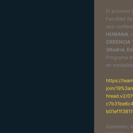
El próximo 
Facultad de 
una confer
HUMANA
, 
CREENCIA 
(Madrid, Ed
Programa de
en modalida
https://tea
join/19%3a
hread.v2/
c7b31be6c
b01ef1f381
Asimismo, e