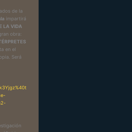
rados de la
la
impartirá
 LA VIDA
gran obra:
NTÉRPRETES
ta en el
opia. Será
jk3Yjgz%40t
e-
2-
estigación