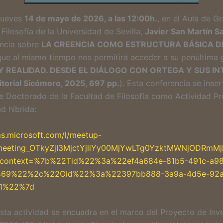
jueves
14 de mayo de 2026, a las 12:00h.
, en el Aula de G
Filosofía de la Universidad de Sevilla,
Javier San Martín Sa
encia sobre
LA CREENCIA COMO ESTRUCTURA BÁSICA DE
que al mismo tiempo nos permitirá acceder a su penúltima 
Y REALIDAD. DESDE EL DIÁLOGO CON ORTEGA Y SUS I
itorial Sicómoro, 2025, 697 pp.
). Esta conferencia se inser
 Doctorado de la Facultad de Filosofía como Actividad Pr
d híbrida:
ms.microsoft.com/l/meetup-
meeting_OTkyZjI3MjctYjliYy00MjYwLTg0YzktMWNjODRmM
0?context=%7b%22Tid%22%3a%22ef4a684e-81b5-491c-a98
469%22%2c%22Oid%22%3a%22397bb888-3a9a-4d5e-92a
11%22%7d
sta actividad se encuadra en el marco del Proyecto de Inv