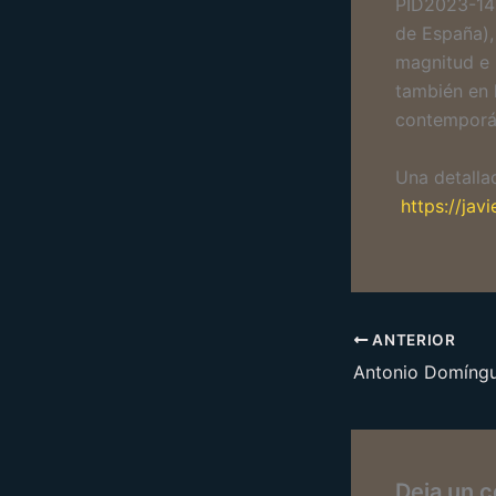
PID2023-147
de España),
magnitud e 
también en 
contemporán
Una detalla
https://jav
ANTERIOR
Deja un 