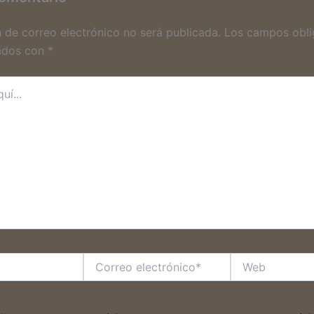
n de correo electrónico no será publicada.
Los campos obli
ados con
*
Correo
Web
electrónico*