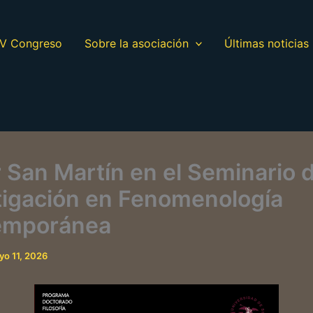
V Congreso
Sobre la asociación
Últimas noticias
r San Martín en el Seminario 
tigación en Fenomenología
emporánea
yo 11, 2026