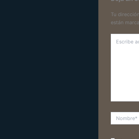
Tu direcció
están marc
Escribe
aquí...
Nombre*