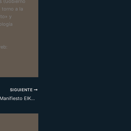
s (Gobierno
 torno a la
nto» y
ología
web:
SIGUIENTE
Nuevo Número y Manifiesto EIKASÍA 2026