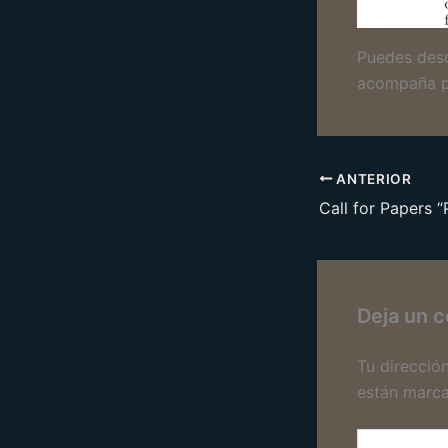
Puedes desc
acompaña 
ANTERIOR
Deja un 
Tu direcció
están marc
Escribe