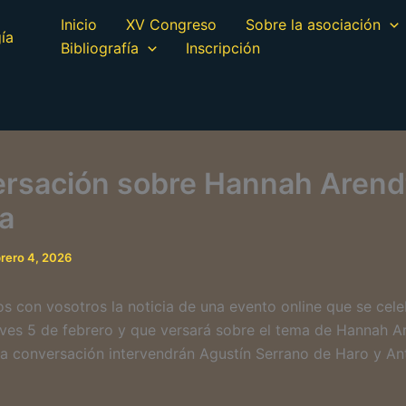
Inicio
XV Congreso
Sobre la asociación
Bibliografía
Inscripción
rsación sobre Hannah Arend
a
rero 4, 2026
 con vosotros la noticia de una evento online que se cele
ves 5 de febrero y que versará sobre el tema de Hannah A
la conversación intervendrán Agustín Serrano de Haro y An