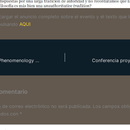
argar el anuncio completo sobre el evento y el texto que 
pulsando
AQUI
Call for Papers “Phenomenology and Social Critique”
Conferencia pr
comentario
n de correo electrónico no será publicada.
Los campos obli
ados con
*