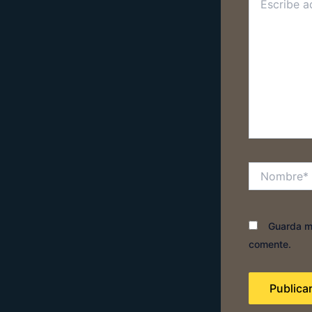
aquí...
Nombre*
Guarda mi
comente.