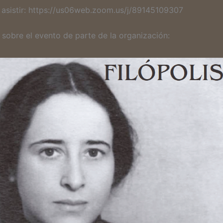
 asistir: https://us06web.zoom.us/j/89145109307
 sobre el evento de parte de la organización: