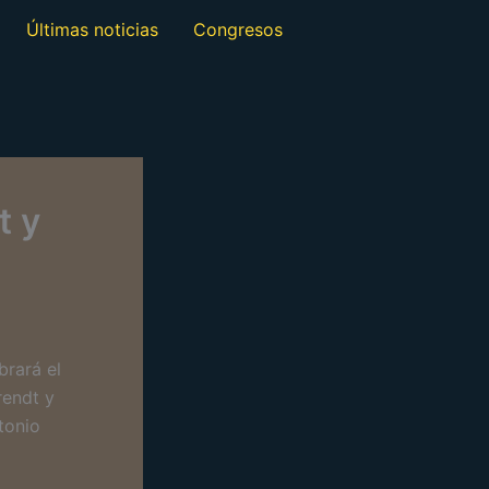
Últimas noticias
Congresos
t y
brará el
rendt y
tonio